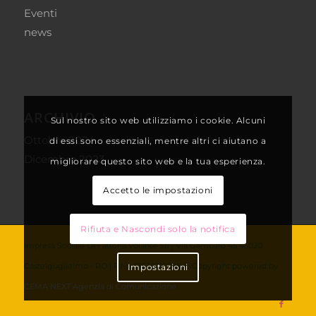
Eventi
news
ARCHIVIO
Sul nostro sito web utilizziamo i cookie. Alcuni
Ottobre 2024
di essi sono essenziali, mentre altri ci aiutano a
Dicembre 2023
migliorare questo sito web e la tua esperienza.
Accetto le impostazioni
Rifiuta e Nascondi solo la notifica
Impresa Sociale La Fattoria Volante Srl | Via Gambaro 45 45020
Castelguglielmo - RO | P.Iva 01630310298 © Copyright powered by
Impostazioni
CEMA NEXT Agenzia di Comunicazione