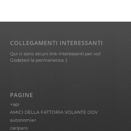
COLLEGAMENTI INTERESSANTI
Qui ci sono alcuni link interessanti per voi!
Godetevi la permanenza :)
PAGINE
+api
AMICI DELLA FATTORIA VOLANTE ODV
autonomia+
cariparo